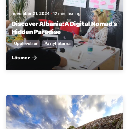
november 21, 2024
12 min läsning
Discover Albania: A Digital Nomad’s
Hidden Paradise
Upplevelser
På nyheterna
Läs mer
Postat av
Aktivt Albanien