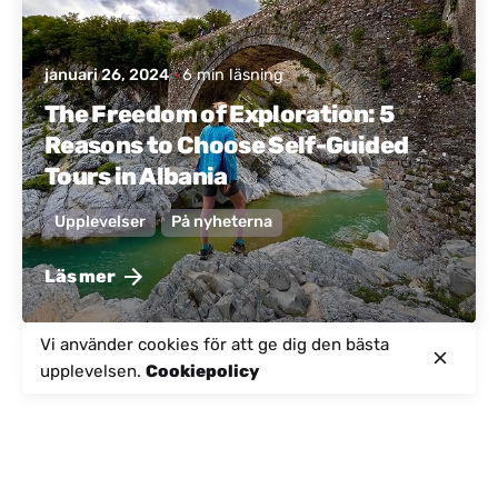
januari 26, 2024
6 min läsning
The Freedom of Exploration: 5
Reasons to Choose Self-Guided
Tours in Albania
Upplevelser
På nyheterna
Läs mer
Vi använder cookies för att ge dig den bästa
upplevelsen.
Cookiepolicy
Postat av
Aktivt Albanien