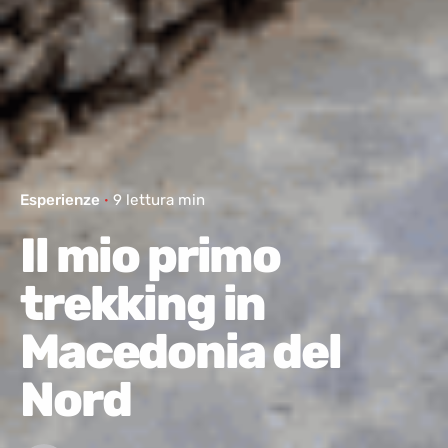
Esperienze
9 lettura min
Il mio primo
trekking in
Macedonia del
Nord