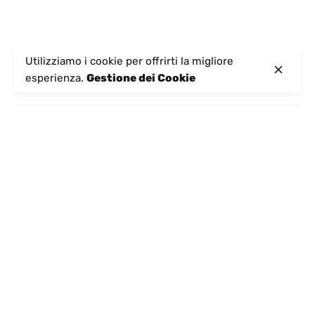
Utilizziamo i cookie per offrirti la migliore
esperienza.
Gestione dei Cookie
Categorie
Esperienze
(16)
Sulle notizie
(13)
All'aperto
(21)
Educazione al turismo
(1)