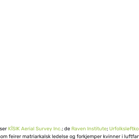
aser
KÎSIK Aerial Survey Inc.
; de
Raven Institute
;
Urfolksløftko
om feirer matriarkalsk ledelse og forkjemper kvinner i luftfar