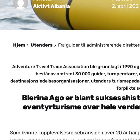
2. april 202
Aktivt Albania
Hjem
Utendørs
Fra guider til administrerende direktø
Adventure Travel Trade Association ble grunnlagt i 1990 o
består av omtrent 30 000 guider, turoperatører, 
destinasjonsledelsesorganisasjoner, utendørs turismepedag
forpliktels
Blerina Ago er blant suksesshist
eventyrturisme over hele verde
Som kvinne i opplevelsesreisebransjen i over 20 år har 