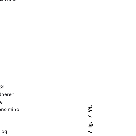
Så
rtneren
ye
Yt.
gene mine
Ig.
r og