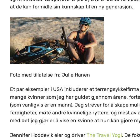
NL
at de kan formidle sin kunnskap til en ny generasjon.
CS
Foto med tillatelse fra Julie Hanen
Et par eksempler i USA inkluderer et terrengsykkelfirm
mange kvinner som jeg har guidet gjennom årene, fortel
(som vanligvis er en mann). Jeg strever for å skape muli
PL
ferdigheter, møte andre kvinnelige ryttere, og mest av a
med det jeg gjør er å vise en kvinne at hun kan gjøre 
Jennifer Hoddevik eier og driver
The Travel Yogi
. De fok