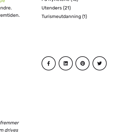
pe
andre.
Utendørs
(21)
remtiden.
Turismeutdanning
(1)
m fremmer
om drives