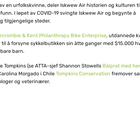
v en urfolkskvinne, deler Iskwew Air historien og kulturen til
funn. I løpet av COVID-19 svingte Iskwew Air og begynte å
g tilgjengelige steder.
rcrombie & Kent Philanthropy Bike Enterprise
, utdannede k
 til å forsyne sykkelbutikken sin åtte ganger med $15.000 hv
rbare barn.
ine Tompkins (se ATTA-sjef Shannon Stowells
Bålprat med he
 Carolina Morgado i Chile
Tompkins Conservation
fremover s
loger og veterinærer.