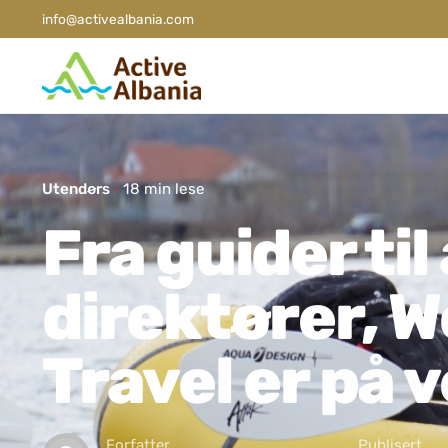
info@activealbania.com
Utendørs
18 min lese
Fra guider ti
direktører, 
Travel er på v
Forfatter
Publisert