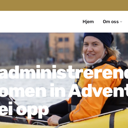
Hjem
Om oss
l administreren
Women in Adven
ei opp