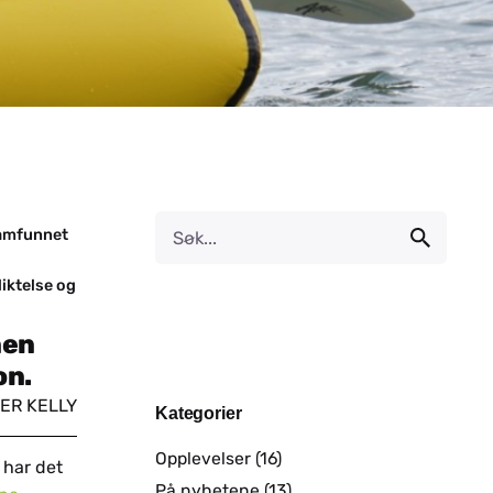
samfunnet
iktelse og
nen
on.
HER KELLY
Kategorier
Opplevelser
(16)
 har det
På nyhetene
(13)