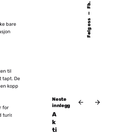
Fb.
—
Følg oss
kke bare
asjon
en til
t tapt. De
r en kopp
Neste
innlegg
 for
A
d turisme
k
ti