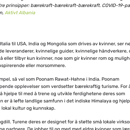
av tre prinsipper: bærekraft-bærekraft-bærekraft. COVID-19-
en,
Aktivt Albania
 Italia til USA, India og Mongolia som drives av kvinner, ser 
ide leverandører, kvinnelige guider, kvinnelige håndverkere,
eller tilbyr kun kvinner, noe som gir kvinner rom og mulighe
inspirerende eller morsommere.
ksempel, så vel som Poonam Rawat-Hahne i India. Poonam
pende opplevelser som verdsetter bærekraftig turisme. For 
 å hjelpe til med å trene og utvikle ferdighetene deres som
n er å løfte landlige samfunn i det indiske Himalaya og hjel
v lokal kultur og kunnskap.
gdill. Turene deres er designet for å støtte små lokale virks
e partnere. De jobber til og med med eldre kvinner som lære