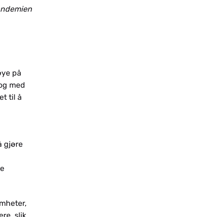
pandemien
nøye på
 og med
t til å
å gjøre
pe
omheter,
re, slik