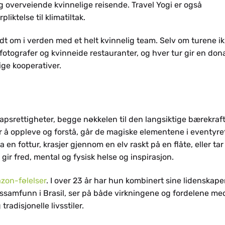
og overveiende kvinnelige reisende. Travel Yogi er også
rpliktelse til klimatiltak.
ndt om i verden med et helt kvinnelig team. Selv om turene i
e fotografer og kvinneide restauranter, og hver tur gir en don
ige kooperativer.
apsrettigheter, begge nøkkelen til den langsiktige bærekraft
er å oppleve og forstå, går de magiske elementene i eventyre
en fottur, krasjer gjennom en elv raskt på en flåte, eller ta
gir fred, mental og fysisk helse og inspirasjon.
zon-følelser
. I over 23 år har hun kombinert sine lidenskaper
ssamfunn i Brasil, ser på både virkningene og fordelene me
radisjonelle livsstiler.