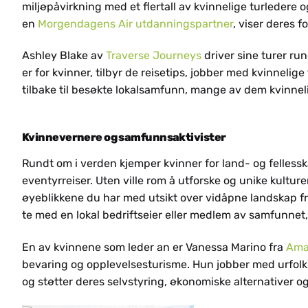
miljøpåvirkning med et flertall av kvinnelige turledere 
en
Morgendagens Air utdanningspartner
, viser deres fo
HR
Ashley Blake av
Traverse Journeys
driver sine turer ru
er for kvinner, tilbyr de reisetips, jobber med kvinnelig
tilbake til besøkte lokalsamfunn, mange av dem kvinnel
Kvinnevernere og samfunnsaktivister
Rundt om i verden kjemper kvinner for land- og fellessk
eventyrreiser. Uten ville rom å utforske og unike kultur
MK
øyeblikkene du har med utsikt over vidåpne landskap fra 
te med en lokal bedriftseier eller medlem av samfunnet, 
En av kvinnene som leder an er Vanessa Marino fra
Ama
bevaring og opplevelsesturisme. Hun jobber med urfolk
og støtter deres selvstyring, økonomiske alternativer og t