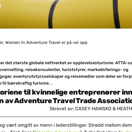
1
rer, Women in Adventure Travel er på vei opp
g er det største globale nettverket av opplevelsesturisme. ATTA-
overnatting, reisekonsulenter, turiststyrer, markedsførings- og
oger, eventyrutstyrsselskaper og reisemedier som deler en forpl
e til bærekraftig turisme. .
oriene til kvinnelige entreprenører in
n av Adventure Travel Trade Associati
Skrevet av: CASEY HANISKO & HEAT
jeg vært omgitt av menn i lederstillinger. Strødd mellom dem