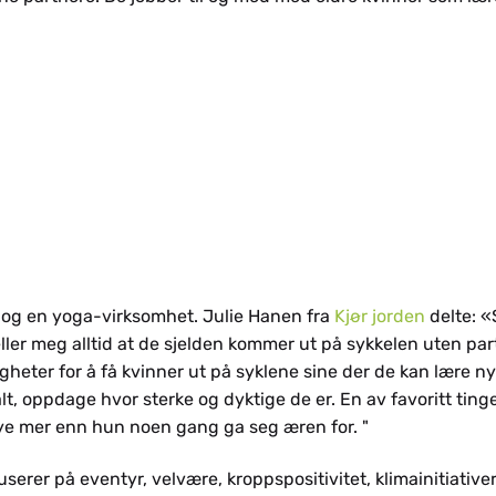
a og en yoga-virksomhet. Julie Hanen fra
Kjør jorden
delte: «
ler meg alltid at de sjelden kommer ut på sykkelen uten pa
gheter for å få kvinner ut på syklene sine der de kan lære n
lt, oppdage hvor sterke og dyktige de er. En av favoritt tin
mye mer enn hun noen gang ga seg æren for. "
userer på eventyr, velvære, kroppspositivitet, klimainitiative