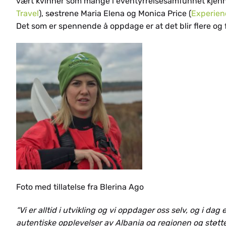
vært kvinner som mange i eventyrreisesamfunnet kjenne
Travel
), søstrene Maria Elena og Monica Price (
Experien
Det som er spennende å oppdage er at det blir flere og 
HE
Foto med tillatelse fra Blerina Ago
“Vi er alltid i utvikling og vi oppdager oss selv, og i d
autentiske opplevelser av Albania og regionen og støtter