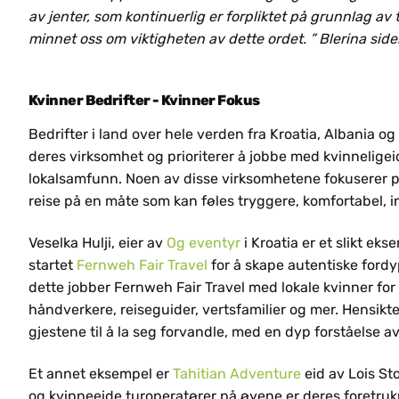
av jenter, som kontinuerlig er forpliktet på grunnlag 
UK
minnet oss om viktigheten av dette ordet. ” Blerina sid
Kvinner Bedrifter - Kvinner Fokus
Bedrifter i land over hele verden fra Kroatia, Albania og
deres virksomhet og prioriterer å jobbe med kvinnelige
lokalsamfunn. Noen av disse virksomhetene fokuserer på 
BS
reise på en måte som kan føles tryggere, komfortabel, 
Veselka Hulji, eier av
Og eventyr
i Kroatia er et slikt e
startet
Fernweh Fair Travel
for å skape autentiske fordy
dette jobber Fernweh Fair Travel med lokale kvinner for
håndverkere, reiseguider, vertsfamilier og mer. Hensikte
gjestene til å la seg forvandle, med en dyp forståelse a
Et annet eksempel er
Tahitian Adventure
eid av Lois Sto
og kvinneeide turoperatører på øyene er deres foretrukn