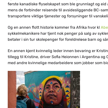
ES
første kanadiske flyselskapet som ble grunnlagt og eid a
mens de forbinder reisende til avsidesliggende BC-sam
transportere viktige tjenester og forsyninger til vanskeli
Og en annen flott historie kommer fra Afrika hvor kl
Abe
SV
sykkelmekanikere har tjent nok penger på salg av sykler
betaler i sin tur skolepenger for foreldreløse barn og så
En annen kjent kvinnelig leder innen bevaring er Krist
tillegg til Kristine, driver Sofia Heionnen i Argentina og
med andre kvinnelige medarbeidere som jobber som bio
FR