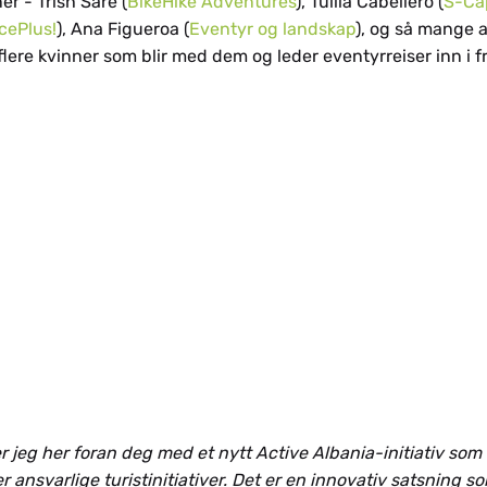
r - Trish Sare (
BikeHike Adventures
), Tullia Cabellero (
S-Ca
cePlus!
), Ana Figueroa (
Eventyr og landskap
), og så mange 
flere kvinner som blir med dem og leder eventyrreiser inn i f
ag er jeg her foran deg med et nytt Active Albania-initiativ so
 ansvarlige turistinitiativer. Det er en innovativ satsning s