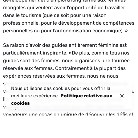
mongoles qui veulent avoir l'opportunité de travailler
dans le tourisme (que ce soit pour une raison
professionnelle, pour le développement de compétences
personnelles ou pour l'autonomisation économique). »
Sa raison d'avoir des guides entièrement féminins est
particulièrement inspirante. «De plus, comme tous nos
guides sont des femmes, nous organisons une tournée
réservée aux femmes. Contrairement à la plupart des
expériences réservées aux femmes, nous ne nous
sommes pas contentés de reproduire les itinéraires de
Nous utilisons des cookies pour vous offrir la
visite standard et de les rendre uniquement féminins. Au
meilleure expérience.
Politique relative aux
lieu de cela, nous avons conçu notre expérience de
cookies
voyage réservée aux femmes pour offrir aux femmes
voyageurs une occasion unique de découvrir les défis et
la vie des femmes locales en Mongolie à travers une
gamme d'expériences. Notre expérience donne à nos
hôtes la chance de comprendre l'ampleur et la