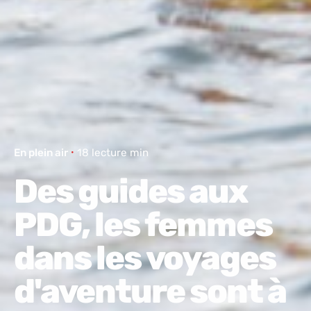
En plein air
18 lecture min
Des guides aux
PDG, les femmes
dans les voyages
d'aventure sont à