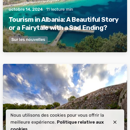
octobre 14, 2024
11 lecture min
Tourism in Albania: A Beautiful Story
or a Fairytale with a Sad Ending?
Sur les nouvelles
posté par
Albanie active
Nous utilisons des cookies pour vous offrir la
meilleure expérience.
Politique relative aux
cookies