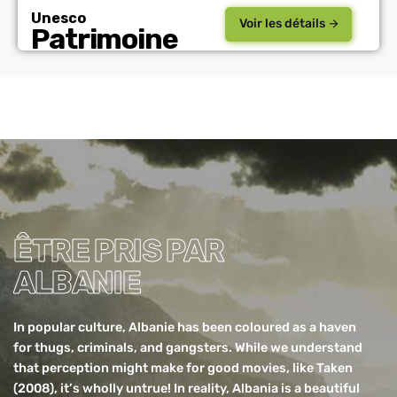
Unesco
Voir les détails
Patrimoine
ÊTRE PRIS PAR
ALBANIE
In popular culture,
Albanie
has been coloured as a haven
for thugs, criminals, and gangsters. While we understand
that perception might make for good movies, like Taken
(2008), it’s wholly untrue! In reality, Albania is a beautiful