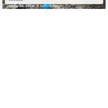
janvier 26, 2024
6 lecture min
The Freedom of Exploration: 5
Reasons to Choose Self-Guided
Tours in Albania
Expériences
Sur les nouvelles
Expériences uniques pour les passionnés d'aventure