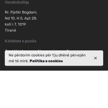
Vendndodhja
Rr. Pjetër Bogdani,
Nd 10, H 5, Apt 28,
kati i 7, 1019
Tiranë
Kërkimet e punës
Jeni të interesuar të punoni me ne?
Ne përdorim cookies për t'ju dhënë përvojën
info@activealbania.com
më të mirë.
Politika e cookies
Regjistrohuni për gazetën
Politika e privatësisë
|
Termat dhe Kushtet