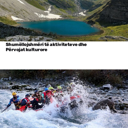
Shumëllojshmëri të aktiviteteve dhe
Përvojat kulturore