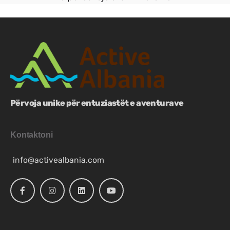
Përvoja unike për entuziastët e aventurave
Kontaktoni
info@activealbania.com