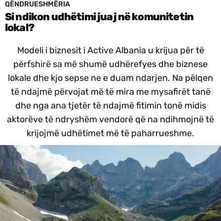
QËNDRUESHMËRIA
Si ndikon udhëtimi juaj në komunitetin
lokal?
Modeli i biznesit i Active Albania u krijua për të
përfshirë sa më shumë udhërefyes dhe biznese
lokale dhe kjo sepse ne e duam ndarjen. Na pëlqen
të ndajmë përvojat më të mira me mysafirët tanë
dhe nga ana tjetër të ndajmë fitimin tonë midis
aktorëve të ndryshëm vendorë që na ndihmojnë të
krijojmë udhëtimet më të paharrueshme.