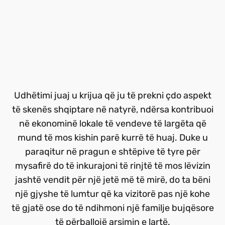
Udhëtimi juaj u krijua që ju të prekni çdo aspekt
të skenës shqiptare në natyrë, ndërsa kontribuoi
në ekonominë lokale të vendeve të largëta që
mund të mos kishin parë kurrë të huaj. Duke u
paraqitur në pragun e shtëpive të tyre për
mysafirë do të inkurajoni të rinjtë të mos lëvizin
jashtë vendit për një jetë më të mirë, do ta bëni
një gjyshe të lumtur që ka vizitorë pas një kohe
të gjatë ose do të ndihmoni një familje bujqësore
të përballojë arsimin e lartë.