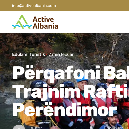
info@activealbania.com
Edukimi Turistik
7 min lexuar
Përqafoni Bal
Trajnim Rafti
Perëndimor
Autor
Publikuar