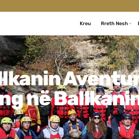
Kreu
Rreth Nesh
lkanin Aventur
ng në Ballkani