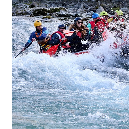
HR
MK