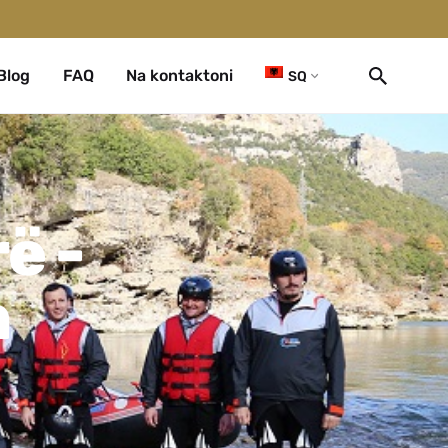
Blog
FAQ
Na kontaktoni
SQ
ë -
n