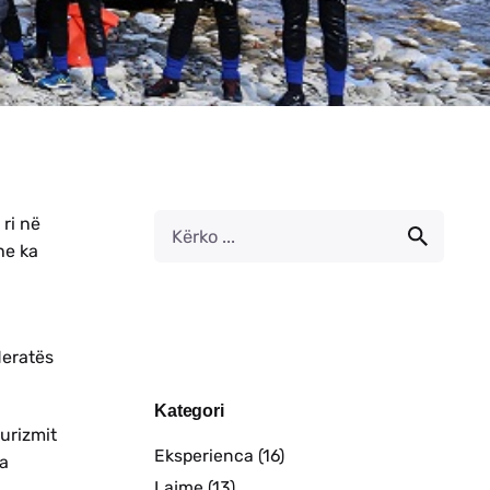
 ri në
he ka
deratës
Kategori
turizmit
Eksperienca
(16)
ga
Lajme
(13)