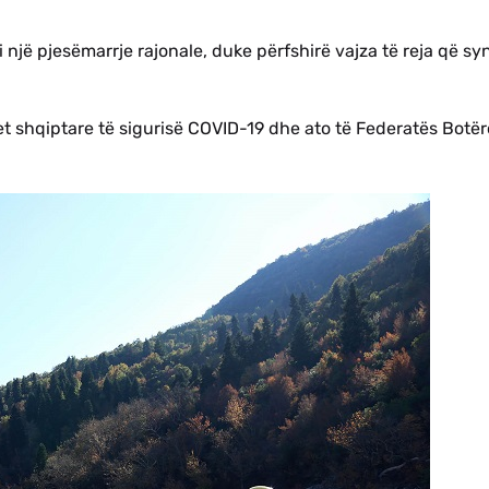
i një pjesëmarrje rajonale, duke përfshirë vajza të reja që sy
let shqiptare të sigurisë COVID-19 dhe ato të Federatës Botër