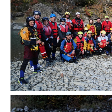
NL
CS
PL