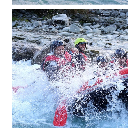
SR
ES