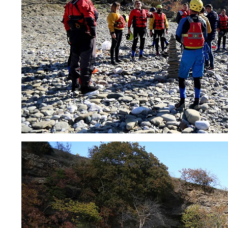
UK
BS