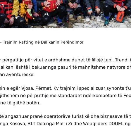
21
- Trajnim Rafting në Ballkanin Perëndimor
përgatitja për vitet e ardhshme duhet të fillojë tani. Trendi i
 Ballkani është i bekuar nga pasuri të mahnitshme natyrore d
ian aventureske.
in e egër Vjosa, Përmet. Ky trajnim i specializuar synonte t'u
rgjithshëm në përputhje me standardet ndërkombëtare të Fe
 në të gjithë botën.
t të angazhuar pranë operatorëve turistikë dhe bizneseve të 
 nga Kosova, BLT Doo nga Mali i Zi dhe Webgliders DOOEL n