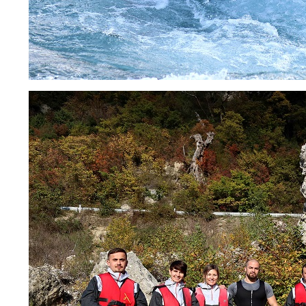
NB
SV
FR