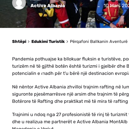
10 Mars 20
Active Albania
Shtëpi
Edukimi Turistik
Përqafoni Ballkanin Aventurë 
Pandemia pothuajse ka bllokuar fluksin e turistëve, por 
turizëm në të gjithë botën është turizmi i gjelbër dhe
potencialin e madh për t'u bërë një destinacion evrop
Në nëntor Active Albania zhvilloi trajnim rafting në lum
siguronte pjesëmarrësve një arsim dhe trajnim të pë
Botërore të Rafting dhe praktikat më të mira të rafting
Trajnimi u ndoq nga 27 profesionistë të rinj të turizmi
dhe u realizua me partnerët e Active Albania MontAlb
Maqedonia e Veriut